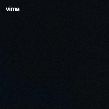
v
i
m
a