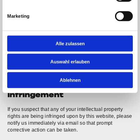
Copyright Notice
Marketing
The content and structure of the website 
baiosphere.de are protected by copyright. Any 
reproduction of information or data, in particular 
Alle zulassen
the use of texts, text excerpts, images, or other 
content, requires prior consent from the 
Auswahl erlauben
provider or the rights holder.
Ablehnen
Intellectual Property 
Infringement
If you suspect that any of your intellectual property 
rights are being infringed upon by this website, please 
notify us immediately via email so that prompt 
corrective action can be taken.