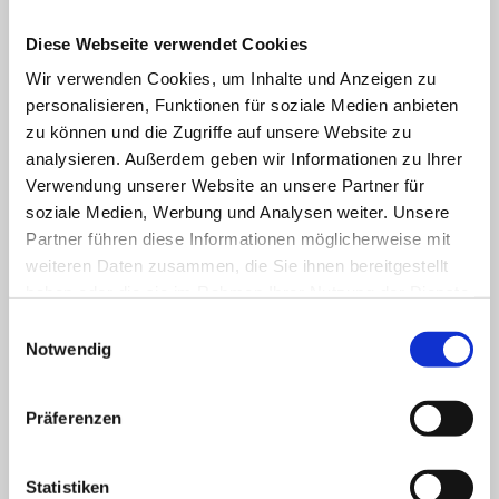
otherwise prohibited content to the best of our 
knowledge. No liability is assumed for these 
Diese Webseite verwendet Cookies
contents.
Wir verwenden Cookies, um Inhalte und Anzeigen zu
personalisieren, Funktionen für soziale Medien anbieten
zu können und die Zugriffe auf unsere Website zu
Online Dispute Resolution in 
analysieren. Außerdem geben wir Informationen zu Ihrer
accordance with Article 14 
Verwendung unserer Website an unsere Partner für
(1) ODR Regulation
soziale Medien, Werbung und Analysen weiter. Unsere
Partner führen diese Informationen möglicherweise mit
weiteren Daten zusammen, die Sie ihnen bereitgestellt
The European Commission provides a platform 
haben oder die sie im Rahmen Ihrer Nutzung der Dienste
gesammelt haben.
for online dispute resolution (ODR), which can be 
Einwilligungsauswahl
found at 
http://ec.europa.eu/consumers/odr/
. 
Notwendig
We are neither obliged nor willing to participate 
in a dispute resolution procedure before a 
Präferenzen
consumer arbitration board.
Statistiken