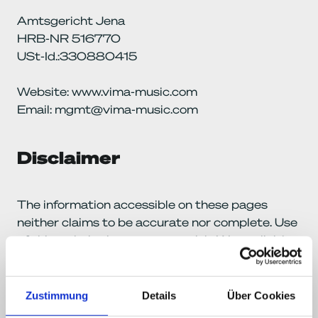
Amtsgericht Jena
HRB-NR 516770
USt-Id.:330880415
Website: www.vima-music.com
Email: mgmt@vima-music.com
Disclaimer
The information accessible on these pages 
neither claims to be accurate nor complete. Use 
of this website is at your own risk. We explicitly 
point out that we are not responsible for third-
party offers on the World Wide Web (so-called 
“deep links”). As far as links refer to third-party 
Zustimmung
Details
Über Cookies
offers, these do not contain any illegal or 